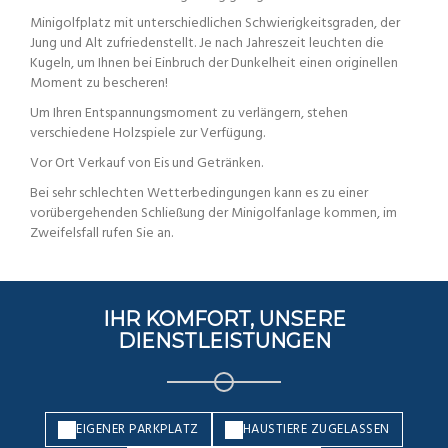
Minigolfplatz mit unterschiedlichen Schwierigkeitsgraden, der
Jung und Alt zufriedenstellt. Je nach Jahreszeit leuchten die
Kugeln, um Ihnen bei Einbruch der Dunkelheit einen originellen
Moment zu bescheren!
Um Ihren Entspannungsmoment zu verlängern, stehen
verschiedene Holzspiele zur Verfügung.
Vor Ort Verkauf von Eis und Getränken.
Bei sehr schlechten Wetterbedingungen kann es zu einer
vorübergehenden Schließung der Minigolfanlage kommen, im
Zweifelsfall rufen Sie an.
IHR KOMFORT, UNSERE
DIENSTLEISTUNGEN
EIGENER PARKPLATZ
HAUSTIERE ZUGELASSEN