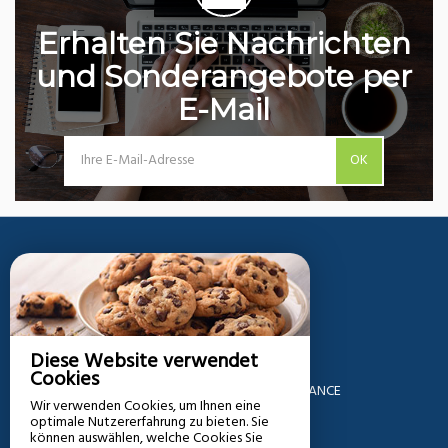
Erhalten Sie Nachrichten
und Sonderangebote per
E-Mail
OK
GREEN Minigolf
Diese Website verwendet
2071, Route De La Malenfandière,
Cookies
50380 ST AUBIN DES PREAUX - FRANCE
Wir verwenden Cookies, um Ihnen eine
optimale Nutzererfahrung zu bieten. Sie
+33 6 88 67 14 14
können auswählen, welche Cookies Sie
E-Mail-Kontakt